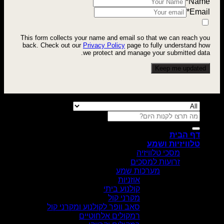
*
Name
*
Email
This form collects your name and email so that we can reach you
back. Check out our
Privacy Policy
page to fully understand how
we protect and manage your submitted data.
Keep me updated
חיפוש
עבור:
דף הבית
טלוויזיות ושמע
מסכי טלוויזיה
זרועות למסכים
מערכות שמע
אוזניות
קולנוע ביתי
מקרני קול
סאב וופר לקולנוע ומקרני קול
רמקולים אלחוטיים