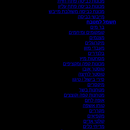
מכונות כביסה פתח חזית
מכונות כביסה פתח עליון
מכונת כביסה משולבת מייבש
מייבשי כביסה
חשמל למטבח
בר מים
קומקומים ומיחמים
מצנמים
מיקרוגלים
מעבדי מזון
בלנדרים
מסחטות מיץ
מכונות קפה ומקציפים
טוסטר אובן
טוסטר לחיצה
סירי בישול / טיגון
מיקסרים
מטחנות בשר
מטחנות קפה וקוצצים
אופה לחם
טוחן אשפה
מקררים
מקפיאים
קולטי אדים
מדיחי כלים