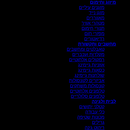
מיזוג וחימום
מזגנים עיליים
מזגן נייד
מאווררים
מטהרי אוויר
תנורי חימום
מפזרי חום
רדיאטורים
מחשבים ותקשורת
טאבלטים ומחשבים
מקלדות ועכברים
רמקולים אלחוטיים
אוזניות גיימינג
כסאות גיימינג
שולחנות גיימינג
אביזרים לקונסולות
קונסולות משחקים
טלפונים אלחוטיים
טלפונים סלולריים
לבית ולגינה
קטלני יתושים
כלי עבודה
מכונות שטיפה
גרילים
ריהוט גינה